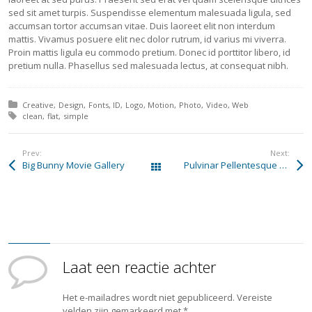
sed sit amet turpis. Suspendisse elementum malesuada ligula, sed
accumsan tortor accumsan vitae. Duis laoreet elit non interdum
mattis. Vivamus posuere elit nec dolor rutrum, id varius mi viverra.
Proin mattis ligula eu commodo pretium. Donec id porttitor libero, id
pretium nulla. Phasellus sed malesuada lectus, at consequat nibh.
Posted in:
Creative
Design
Fonts
ID
Logo
Motion
Photo
Video
Web
Tagged with:
clean
flat
simple
Prev:
Next:
Big Bunny Movie Gallery
Pulvinar Pellentesque Massa
All Works
Laat een reactie achter
Het e-mailadres wordt niet gepubliceerd.
Vereiste
velden zijn gemarkeerd met
*