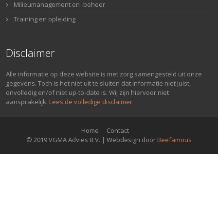
Milieumanagement en -beheer
Training en opleiding
Disclaimer
Alle informatie op deze website is met zorg samengesteld uit onze
gegevens. Toch is het niet uit te sluiten dat informatie niet juist,
onvolledig en/of niet up-to-date is. Wij zijn hiervoor niet
aansprakelijk.
Lees de volledige disclaimer
Home
Contact
© 2019 VGMA Advies B.V. | Webdesign door
Beefamous