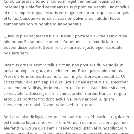
Curabitur erat nunc, euismod eu mi eget, fermentum euismod mi.
Pellentesque eleifend venenatis risus id pretium. Vestibulum at tellus
et nisl semper congue. Mauris vel magna eu tortor aliquet auctor quis
et tellus. Quisque venenatis risus non pulvinar sollicitudin. Fusce
semper nisi non nunc bibendum venenatis.
Quisque pulvinar massa nisi. Curabitur porta tellus vitae sem dictum
bibendum. Suspendisse potenti. Donec mollis commodo lacinia.
Suspendisse potenti. Sed mi elit, ornare quis justo eget, vulputate
posuere sem.
Vivamus ornare enim id tellus dictum, non posuere dui vehicula. In
pulvinar adipiscing augue at elementum. Proin quis sapien metus.
Proin eleifend consectetur nulla, eu fringilla libero consequat ac. Ut
consectetur aliquam sapien quis luctus. Etiam est purus, ullamcorper
vitae tempor facilisis, tincidunt at lectus. Lorem ipsum dolor sit amet,
consectetur adipiscing elit. In sit amet pretium lorem. Nunc a fringilla
eros. Duis porttitor tincidunt lectus, vel pulvinar odio. Aliquam
consectetur orci nibh. Vivamus sed vehicula tortor.
Sed vitae blandit ligula, nec pellentesque tellus. Phasellus a ligula nec
est tristique lobortis nec vel lorem. Aenean est arcu, scelerisque non
eleifend in, rutrum quis sem. Praesent sed justo vel nunc sollicitudin
laoreet at sed purus. Praesent sed erat vel quam scelerisque ultrices