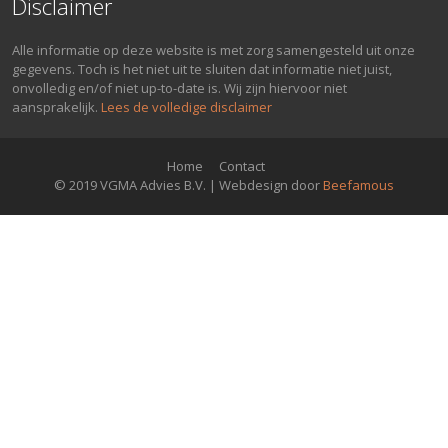
Disclaimer
Alle informatie op deze website is met zorg samengesteld uit onze
gegevens. Toch is het niet uit te sluiten dat informatie niet juist,
onvolledig en/of niet up-to-date is. Wij zijn hiervoor niet
aansprakelijk.
Lees de volledige disclaimer
Home
Contact
© 2019 VGMA Advies B.V. | Webdesign door
Beefamous