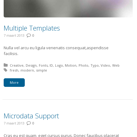
Multiple Templates
7 maart 2013
0
Nulla vel arcu eu ligula venenatis consequat,aspendisse
facilisis.
Posted in:
Creative
Design
Fonts
ID
Logo
Motion
Photo
Typo
Video
Web
Tagged with:
fresh
modern
simple
More
Microdata Support
7 maart 2013
0
Cras eu est quam, eget cursus purus. Donec faucibus placerat