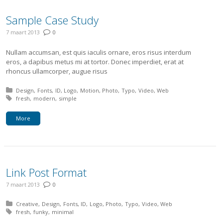
Sample Case Study
7 maart 2013
0
Nullam accumsan, est quis iaculis ornare, eros risus interdum
eros, a dapibus metus mi at tortor. Donec imperdiet, erat at
rhoncus ullamcorper, augue risus
Posted in:
Design
Fonts
ID
Logo
Motion
Photo
Typo
Video
Web
Tagged with:
fresh
modern
simple
More
Link Post Format
7 maart 2013
0
Posted in:
Creative
Design
Fonts
ID
Logo
Photo
Typo
Video
Web
Tagged with:
fresh
funky
minimal