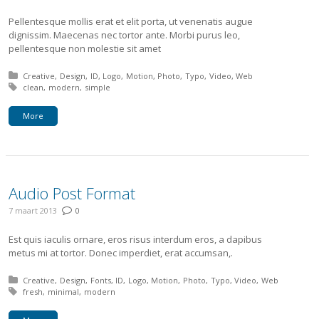
Pellentesque mollis erat et elit porta, ut venenatis augue
dignissim. Maecenas nec tortor ante. Morbi purus leo,
pellentesque non molestie sit amet
Posted in:
Creative
Design
ID
Logo
Motion
Photo
Typo
Video
Web
Tagged with:
clean
modern
simple
More
Audio Post Format
7 maart 2013
0
Est quis iaculis ornare, eros risus interdum eros, a dapibus
metus mi at tortor. Donec imperdiet, erat accumsan,.
Posted in:
Creative
Design
Fonts
ID
Logo
Motion
Photo
Typo
Video
Web
Tagged with:
fresh
minimal
modern