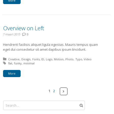
More
Overview on Left
7 maart 2013
0
Hendrerit facilisis aliquet ligula egestas. Mauris tempus quam
eget dui consectetur sit amet dapibus ipsum tincidunt.
Posted in:
Creative
Design
Fonts
ID
Logo
Motion
Photo
Typo
Video
Tagged with:
flat
funky
minimal
More
Pages
Next
1
2