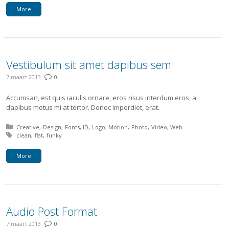
More
Vestibulum sit amet dapibus sem
7 maart 2013
0
Accumsan, est quis iaculis ornare, eros risus interdum eros, a
dapibus metus mi at tortor. Donec imperdiet, erat.
Posted in:
Creative
Design
Fonts
ID
Logo
Motion
Photo
Video
Web
Tagged with:
clean
flat
funky
More
Audio Post Format
7 maart 2013
0