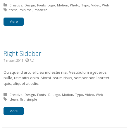
Posted in:
Creative
Design
Fonts
Logo
Motion
Photo
Typo
Video
Web
Tagged with:
fresh
minimal
modern
More
Right Sidebar
7 maart 2013
Quisque id arcu elit, eu molestie nisi. Vestibulum eget eros
nulla, ut mattis enim. Morbi ipsum risus, semper non laoreet
quis, aliquet at odio.
Posted in:
Creative
Design
Fonts
ID
Logo
Motion
Typo
Video
Web
Tagged with:
clean
flat
simple
More