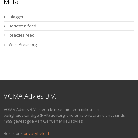
Meta
Inloggen
Berichten feed
Reacties feed
WordPress.org
VGMA Advies B.V.
VGMA-Advies B.V. is een bureau met een milieu- en
veiligheidskundige (HVK) achtergrond en is ontstaan uit het sinds
1999 gevestigde Van Gerwen Milieuadvies.
Bekijk ons
privacybeleid