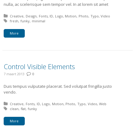
nulla, ac scelerisque sem tempor vel. In at lorem sit amet
Posted in:
Creative
Design
Fonts
ID
Logo
Motion
Photo
Typo
Video
Tagged with:
fresh
funky
minimal
More
Control Visible Elements
7 maart 2013
0
Duis tempus vulputate placerat. Sed volutpat fringilla justo
vendo.
Posted in:
Creative
Fonts
ID
Logo
Motion
Photo
Typo
Video
Web
Tagged with:
clean
flat
funky
More