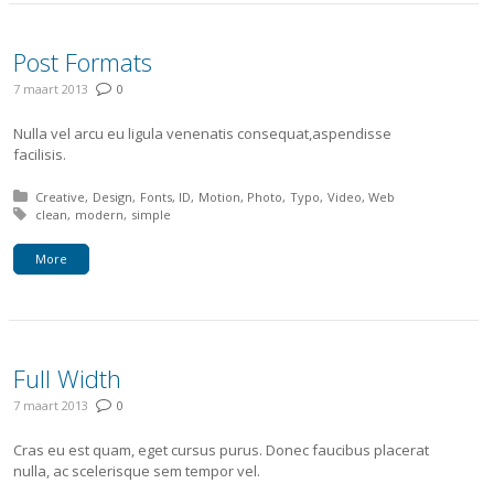
Post Formats
7 maart 2013
0
Nulla vel arcu eu ligula venenatis consequat,aspendisse
facilisis.
Posted in:
Creative
Design
Fonts
ID
Motion
Photo
Typo
Video
Web
Tagged with:
clean
modern
simple
More
Full Width
7 maart 2013
0
Cras eu est quam, eget cursus purus. Donec faucibus placerat
nulla, ac scelerisque sem tempor vel.