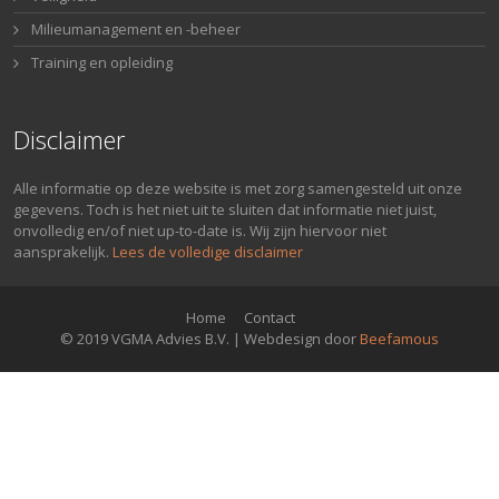
Milieumanagement en -beheer
Training en opleiding
Disclaimer
Alle informatie op deze website is met zorg samengesteld uit onze
gegevens. Toch is het niet uit te sluiten dat informatie niet juist,
onvolledig en/of niet up-to-date is. Wij zijn hiervoor niet
aansprakelijk.
Lees de volledige disclaimer
Home
Contact
© 2019 VGMA Advies B.V. | Webdesign door
Beefamous