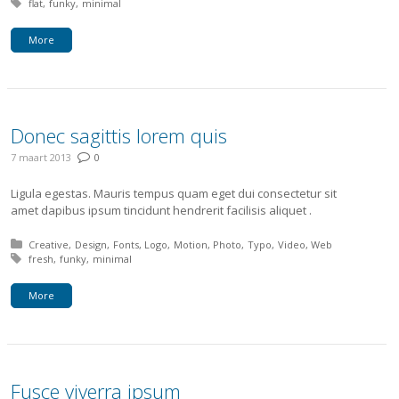
Tagged with:
flat
funky
minimal
More
Donec sagittis lorem quis
7 maart 2013
0
Ligula egestas. Mauris tempus quam eget dui consectetur sit
amet dapibus ipsum tincidunt hendrerit facilisis aliquet .
Posted in:
Creative
Design
Fonts
Logo
Motion
Photo
Typo
Video
Web
Tagged with:
fresh
funky
minimal
More
Fusce viverra ipsum