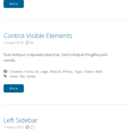
More
Control Visible Elements
7 maart 2013
0
Duis tempus vulputate placerat. Sed volutpat fringilla justo
vendo.
Posted in:
Creative
Fonts
ID
Logo
Motion
Photo
Typo
Video
Web
Tagged with:
clean
flat
funky
More
Left Sidebar
7 maart 2013