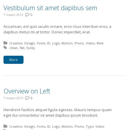
Vestibulum sit amet dapibus sem
7 maart 2013
0
Accumsan, est quis iaculis ornare, eros risus interdum eros, a
dapibus metus mi at tortor. Donec imperdiet, erat.
Posted in:
Creative
Design
Fonts
ID
Logo
Motion
Photo
Video
Web
Tagged with:
clean
flat
funky
More
Overview on Left
7 maart 2013
0
Hendrerit facilisis aliquet ligula egestas. Mauris tempus quam
eget dui consectetur sit amet dapibus ipsum tincidunt.
Posted in:
Creative
Design
Fonts
ID
Logo
Motion
Photo
Typo
Video