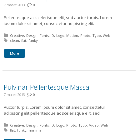
7 maart 2013
0
Pellentesque ac scelerisque elit, sed auctor turpis. Lorem
ipsum dolor sit amet, consectetur adipiscing elit.
Posted in:
Creative
Design
Fonts
ID
Logo
Motion
Photo
Typo
Web
Tagged with:
clean
flat
funky
More
Pulvinar Pellentesque Massa
7 maart 2013
0
Auctor turpis. Lorem ipsum dolor sit amet, consectetur
adipiscing elit pellentesque ac scelerisque elit, sed.
Posted in:
Creative
Design
Fonts
ID
Logo
Photo
Typo
Video
Web
Tagged with:
flat
funky
minimal