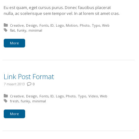
Eu est quam, eget cursus purus. Donec faucibus placerat
nulla, ac scelerisque sem tempor vel. In at lorem sit amet cras.
Posted in:
Creative
Design
Fonts
ID
Logo
Motion
Photo
Typo
Web
Tagged with:
flat
funky
minimal
More
Link Post Format
7 maart 2013
0
Posted in:
Creative
Design
Fonts
ID
Logo
Photo
Typo
Video
Web
Tagged with:
fresh
funky
minimal
More