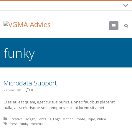
Menu
funky
Microdata Support
7 maart 2013
0
Cras eu est quam, eget cursus purus. Donec faucibus placerat
nulla, ac scelerisque sem tempor vel. In at lorem sit amet
Posted in:
Creative
Design
Fonts
ID
Logo
Motion
Photo
Typo
Video
Tagged with:
fresh
funky
minimal