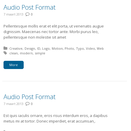
Audio Post Format
7 maart 2013
0
Pellentesque mollis erat et elit porta, ut venenatis augue
dignissim. Maecenas nec tortor ante. Morbi purus leo,
pellentesque non molestie sit amet
Posted in:
Creative
Design
ID
Logo
Motion
Photo
Typo
Video
Web
Tagged with:
clean
modern
simple
More
Audio Post Format
7 maart 2013
0
Est quis iaculis ornare, eros risus interdum eros, a dapibus
metus mi at tortor. Donec imperdiet, erat accumsan,.