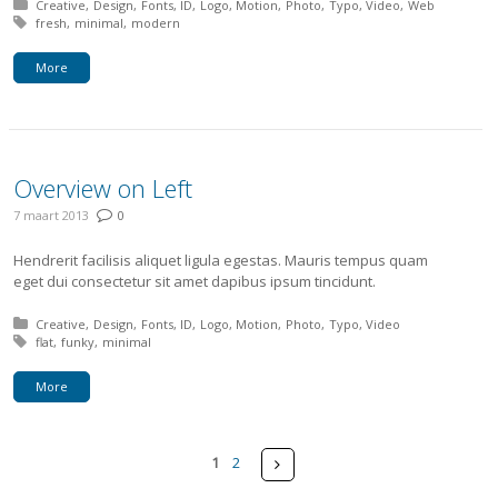
Posted in:
Creative
Design
Fonts
ID
Logo
Motion
Photo
Typo
Video
Web
Tagged with:
fresh
minimal
modern
More
Overview on Left
7 maart 2013
0
Hendrerit facilisis aliquet ligula egestas. Mauris tempus quam
eget dui consectetur sit amet dapibus ipsum tincidunt.
Posted in:
Creative
Design
Fonts
ID
Logo
Motion
Photo
Typo
Video
Tagged with:
flat
funky
minimal
More
Pages
Next
1
2