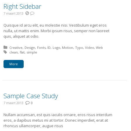
Right Sidebar
7 maart 2013
Quisque id arcu elit, eu molestie nisi. Vestibulum eget eros
nulla, ut mattis enim. Morbi ipsum risus, semper non laoreet
quis, aliquet at odio.
Posted in:
Creative
Design
Fonts
ID
Logo
Motion
Typo
Video
Web
Tagged with:
clean
flat
simple
More
Sample Case Study
7 maart 2013
0
Nullam accumsan, est quis iaculis ornare, eros risus interdum
eros, a dapibus metus mi at tortor. Donec imperdiet, erat at
rhoncus ullamcorper, augue risus