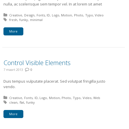
nulla, ac scelerisque sem tempor vel. In at lorem sit amet
Posted in:
Creative
Design
Fonts
ID
Logo
Motion
Photo
Typo
Video
Tagged with:
fresh
funky
minimal
More
Control Visible Elements
7 maart 2013
0
Duis tempus vulputate placerat. Sed volutpat fringilla justo
vendo.
Posted in:
Creative
Fonts
ID
Logo
Motion
Photo
Typo
Video
Web
Tagged with:
clean
flat
funky
More