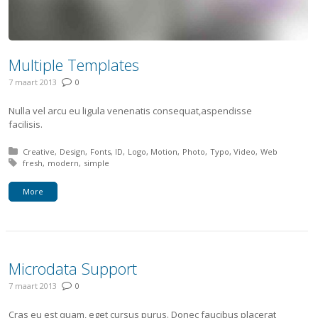
Multiple Templates
7 maart 2013
0
Nulla vel arcu eu ligula venenatis consequat,aspendisse
facilisis.
Posted in:
Creative
Design
Fonts
ID
Logo
Motion
Photo
Typo
Video
Web
Tagged with:
fresh
modern
simple
More
Microdata Support
7 maart 2013
0
Cras eu est quam, eget cursus purus. Donec faucibus placerat