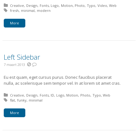
Posted in:
Creative
Design
Fonts
Logo
Motion
Photo
Typo
Video
Web
Tagged with:
fresh
minimal
modern
More
Left Sidebar
7 maart 2013
Eu est quam, eget cursus purus. Donec faucibus placerat
nulla, ac scelerisque sem tempor vel. In at lorem sit amet cras.
Posted in:
Creative
Design
Fonts
ID
Logo
Motion
Photo
Typo
Web
Tagged with:
flat
funky
minimal
More