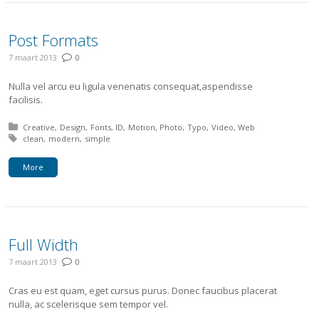
Post Formats
7 maart 2013
0
Nulla vel arcu eu ligula venenatis consequat,aspendisse
facilisis.
Posted in:
Creative
Design
Fonts
ID
Motion
Photo
Typo
Video
Web
Tagged with:
clean
modern
simple
More
Full Width
7 maart 2013
0
Cras eu est quam, eget cursus purus. Donec faucibus placerat
nulla, ac scelerisque sem tempor vel.