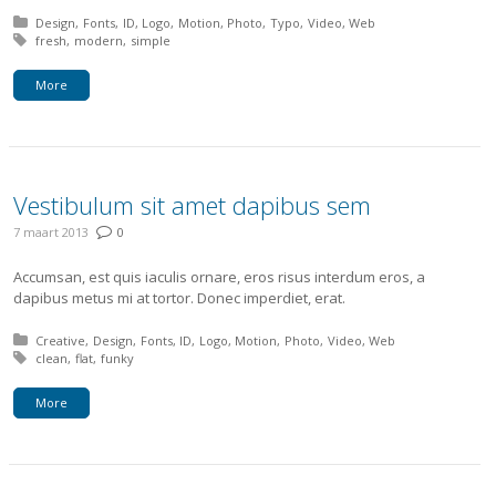
Posted in:
Design
Fonts
ID
Logo
Motion
Photo
Typo
Video
Web
Tagged with:
fresh
modern
simple
More
Vestibulum sit amet dapibus sem
7 maart 2013
0
Accumsan, est quis iaculis ornare, eros risus interdum eros, a
dapibus metus mi at tortor. Donec imperdiet, erat.
Posted in:
Creative
Design
Fonts
ID
Logo
Motion
Photo
Video
Web
Tagged with:
clean
flat
funky
More