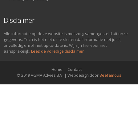
Disclaimer
Alle informatie op deze website is met zorg samengesteld uit onze
gegevens. Toch is het niet uit te sluiten dat informatie niet juist,
onvolledig en/of niet up-to-date is. Wij zijn hiervoor niet
aansprakelijk.
Lees de volledige disclaimer
Home
Contact
© 2019 VGMA Advies B.V. | Webdesign door
Beefamous