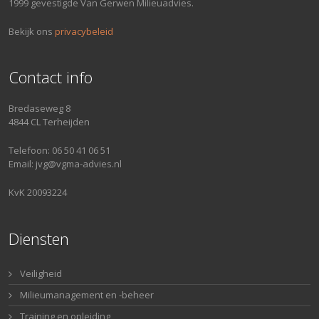
1999 gevestigde Van Gerwen Milieuadvies.
Bekijk ons
privacybeleid
Contact info
Bredaseweg 8
4844 CL Terheijden
Telefoon: 06 50 41 06 51
Email: jvg@vgma-advies.nl
KvK 20093224
Diensten
Veiligheid
Milieumanagement en -beheer
Training en opleiding